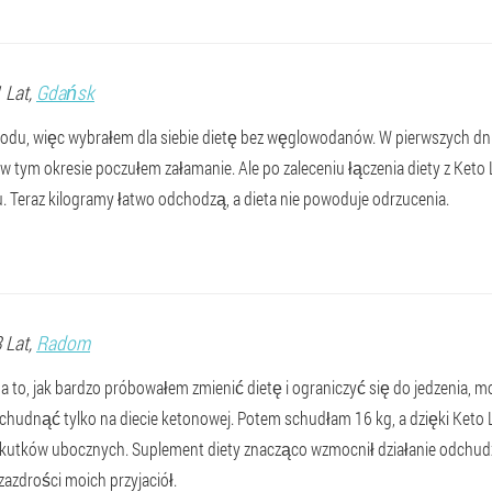
1 Lat,
Gdańsk
odu, więc wybrałem dla siebie dietę bez węglowodanów. W pierwszych dni
 tym okresie poczułem załamanie. Ale po zaleceniu łączenia diety z Keto
 Teraz kilogramy łatwo odchodzą, a dieta nie powoduje odrzucenia.
8 Lat,
Radom
a to, jak bardzo próbowałem zmienić dietę i ograniczyć się do jedzenia,
schudnąć tylko na diecie ketonowej. Potem schudłam 16 kg, a dzięki Keto L
kutków ubocznych. Suplement diety znacząco wzmocnił działanie odchudza
azdrości moich przyjaciół.