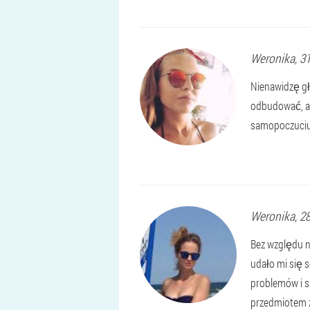
Weronika
, 3
Nienawidzę gł
odbudować, aw
samopoczuciu.
Weronika
, 2
Bez względu n
udało mi się 
problemów i s
przedmiotem z