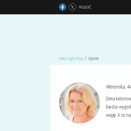
POLECIĆ
Keto Light Plus
Opinie
Weronika
, 4
Dieta ketonow
bardzo wygodn
wagę. A co naj