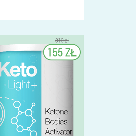
310 zł
155 ZŁ