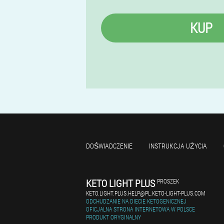
KUP
DOŚWIADCZENIE
INSTRUKCJA UŻYCIA
KETO LIGHT PLUS
PROSZEK
KETO.LIGHT.PLUS.HELP@PL.KETO-LIGHT-PLUS.COM
ODCHUDZANIE NA DIECIE KETOGENICZNEJ
OFICJALNA STRONA INTERNETOWA W POLSCE
PRODUKT ORYGINALNY