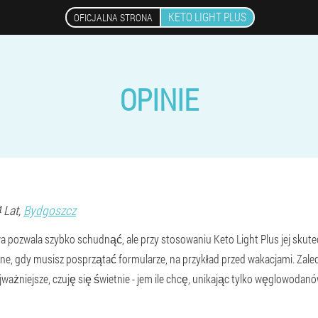
KETO LIGHT PLUS
OFICJALNA STRONA
OPINIE
4 Lat,
Bydgoszcz
a pozwala szybko schudnąć, ale przy stosowaniu Keto Light Plus jej skut
e, gdy musisz posprzątać formularze, na przykład przed wakacjami. Zaled
ważniejsze, czuję się świetnie - jem ile chcę, unikając tylko węglowodanó