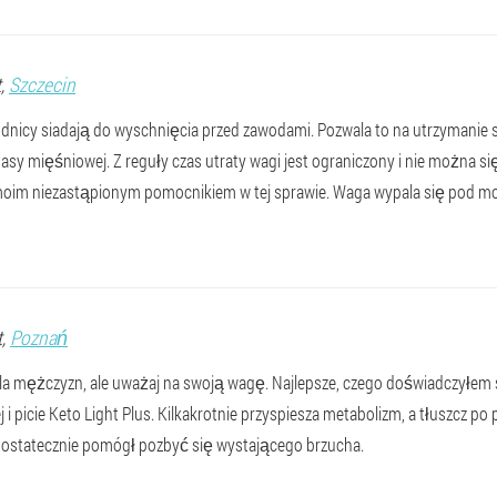
t,
Szczecin
nicy siadają do wyschnięcia przed zawodami. Pozwala to na utrzymanie s
sy mięśniowej. Z reguły czas utraty wagi jest ograniczony i nie można si
 moim niezastąpionym pomocnikiem w tej sprawie. Waga wypala się pod moj
t,
Poznań
 dla mężczyzn, ale uważaj na swoją wagę. Najlepsze, czego doświadczyłem
j i picie Keto Light Plus. Kilkakrotnie przyspiesza metabolizm, a tłuszcz po 
 ostatecznie pomógł pozbyć się wystającego brzucha.